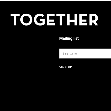
Mailing list
r