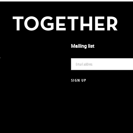
Mailing list
r