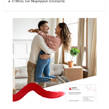
O Μίτος των Μωμόγερων ξετυλίγεται