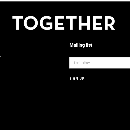
Mailing list
r