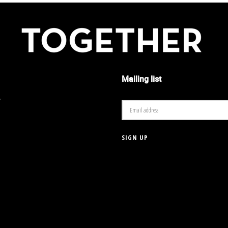
Mailing list
r