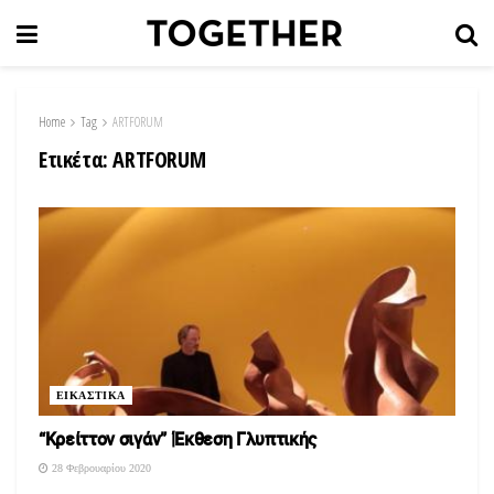
Home
Tag
ARTFORUM
Ετικέτα:
ARTFORUM
ΕΙΚΑΣΤΙΚΑ
“Κρείττον σιγάν” |Έκθεση Γλυπτικής
28 Φεβρουαρίου 2020