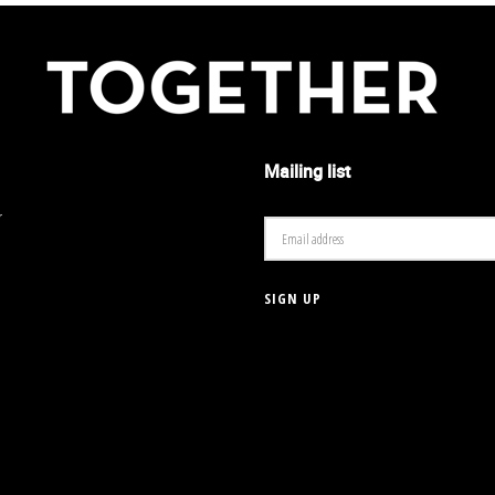
Mailing list
r