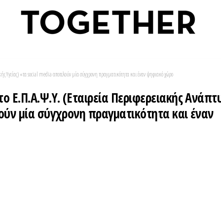
κής Υγείας) «τα social media αποτελούν μία σύγχρονη πραγματικότητα και έναν ψηφιακό χώρο
ο Ε.Π.Α.Ψ.Υ. (Εταιρεία Περιφερειακής Ανάπτυ
λούν μία σύγχρονη πραγματικότητα και έναν