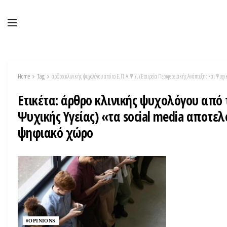
Home
Tag
άρθρο κλινικής ψυχολόγου από το Ε.Π.Α.Ψ.Υ. (Εταιρεία Περιφερειακής Ανάπτυξης και Ψυχι
Ετικέτα:
άρθρο κλινικής ψυχολόγου από τ
Ψυχικής Υγείας) «τα social media αποτε
ψηφιακό χώρο
#OPINIONS