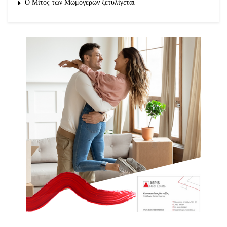
O Μίτος των Μωμόγερων ξετυλίγεται