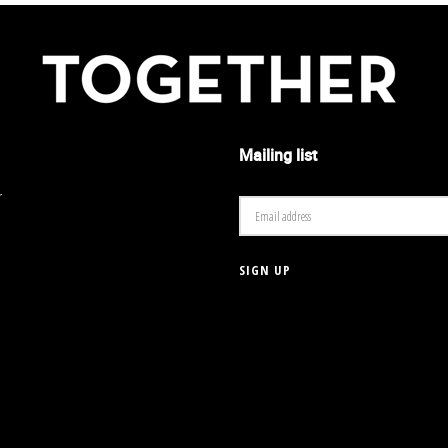
Mailing list
r