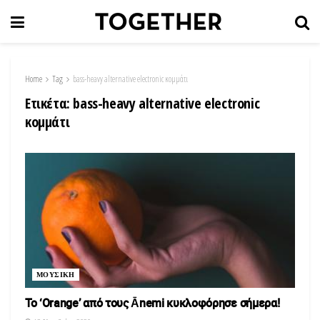
Home
Tag
bass-heavy alternative electronic κομμάτι
Ετικέτα:
bass-heavy alternative electronic
κομμάτι
ΜΟΥΣΙΚΗ
Το ‘Orange’ από τους Ānemi κυκλοφόρησε σήμερα!