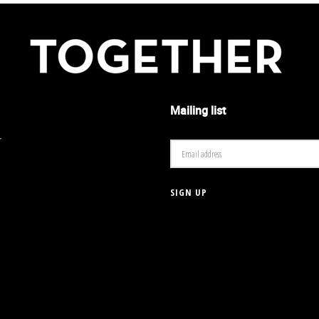
Mailing list
r