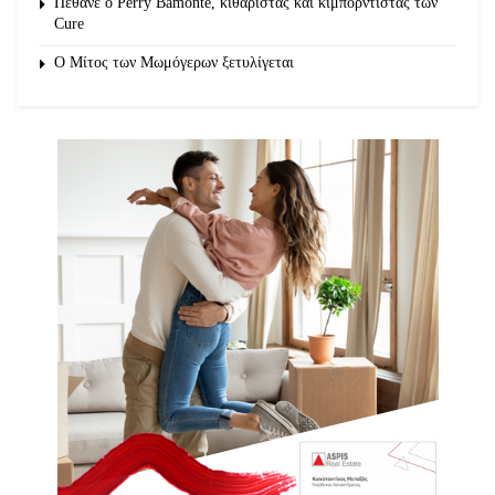
Πέθανε ο Perry Bamonte, κιθαρίστας και κιμπορντίστας των
Cure
O Μίτος των Μωμόγερων ξετυλίγεται