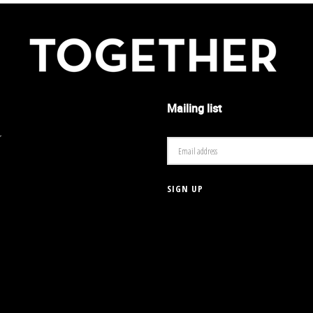
Mailing list
r