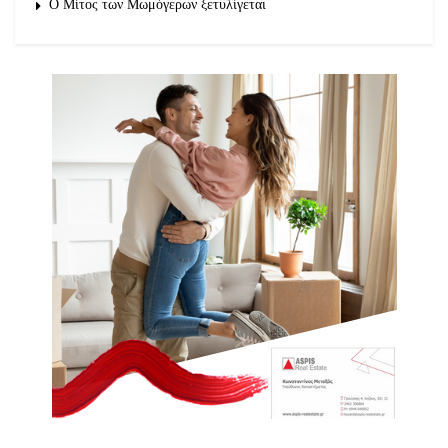
O Μίτος των Μωμόγερων ξετυλίγεται