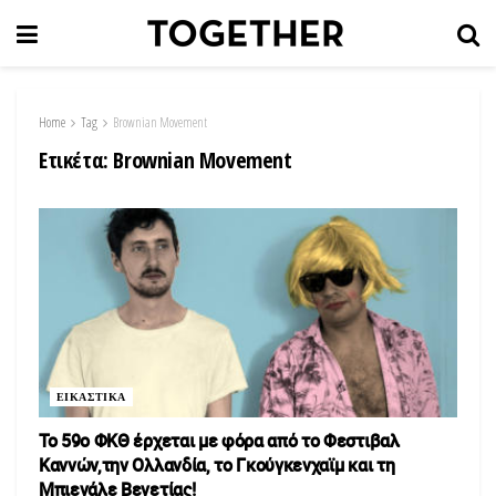
Home
Tag
Brownian Movement
Ετικέτα:
Brownian Movement
ΕΙΚΑΣΤΙΚΑ
Το 59ο ΦΚΘ έρχεται με φόρα από το Φεστιβαλ
Καννών,την Ολλανδία, το Γκούγκενχαϊμ και τη
Μπιενάλε Βενετίας!