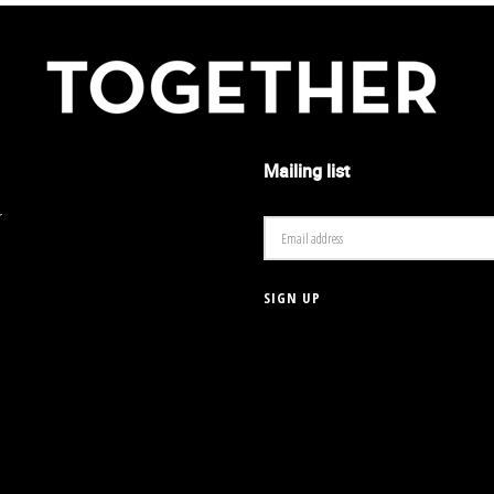
Mailing list
r