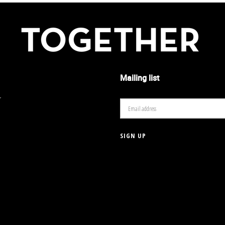
Mailing list
r