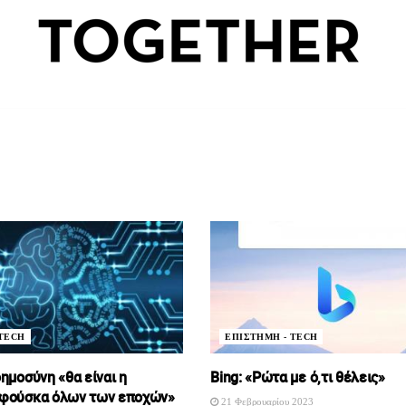
 TECH
ΕΠΙΣΤΗΜΗ - TECH
ημοσύνη «θα είναι η
Bing: «Ρώτα με ό,τι θέλεις»
 φούσκα όλων των εποχών»
21 Φεβρουαρίου 2023