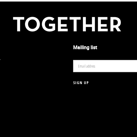
Mailing list
r