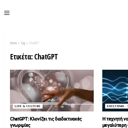
Home
Tag
ChatGPT
Ετικέτα:
ChatGPT
LIFE & CULTURE
ΕΠΙΣΤΗΜΗ -
ChatGPT: Κλονίζει τις διαδικτυακές
Η τεχνητή νο
γνωριμίες
μεγαλύτερη