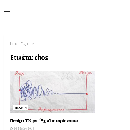
Home
Tag
chos
Ετικέτα:
chos
DESIGN
Design T®ips | Έχω1ιστορίαναπω
16 Μαΐου 2018