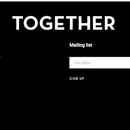
Mailing list
r