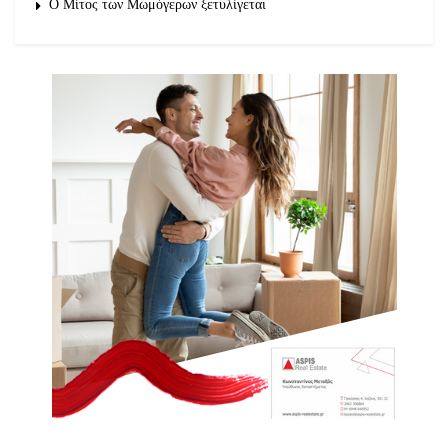
O Μίτος των Μωμόγερων ξετυλίγεται