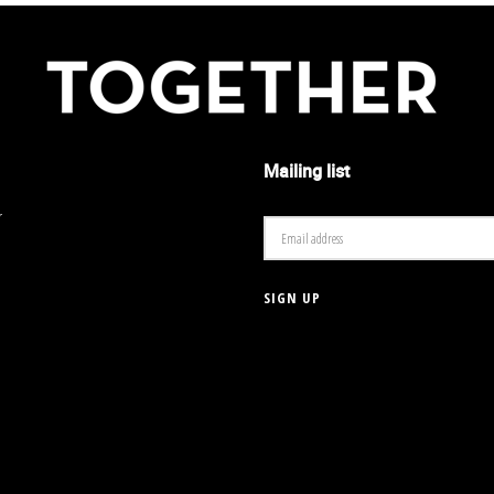
Mailing list
r