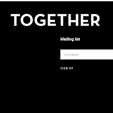
Mailing list
r