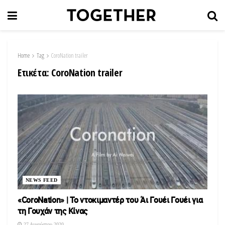
Home
Tag
CoroNation trailer
Ετικέτα:
CoroNation trailer
NEWS FEED
«CoroNation» | Το ντοκιμαντέρ του Άι Γουέι Γουέι για
τη Γουχάν της Κίνας
27 Αυγούστου 2020