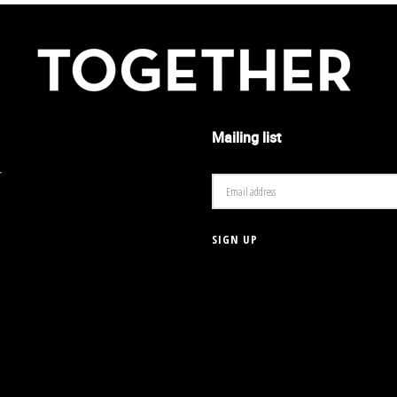
Mailing list
r