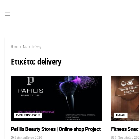
Home
Tag
delivery
Ετικέτα:
delivery
E-PERIPOISOU
E-FAE
Pafilis Beauty Stores | Οnline shop Project
Fitness Snack
9 Δεκεμβρίου 2020
5 Νοεμβρίου 20