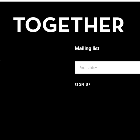
Mailing list
r