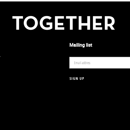
Mailing list
r