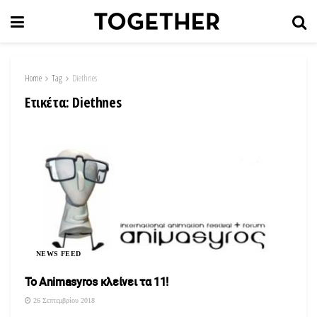
Home
Tag
Diethnes
Ετικέτα:
Diethnes
NEWS FEED
Το Αnimasyros κλείνει τα 11!
26 Σεπτεμβρίου 2018