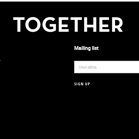
Mailing list
r