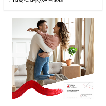
O Μίτος των Μωμόγερων ξετυλίγεται