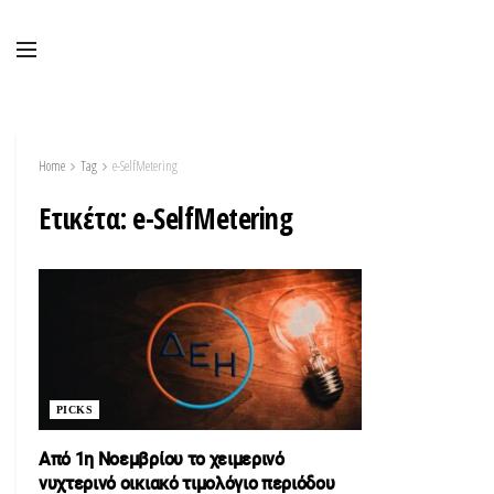
Home
Tag
e-SelfMetering
Ετικέτα:
e-SelfMetering
PICKS
Από 1η Νοεμβρίου το χειμερινό
νυχτερινό οικιακό τιμολόγιο περιόδου