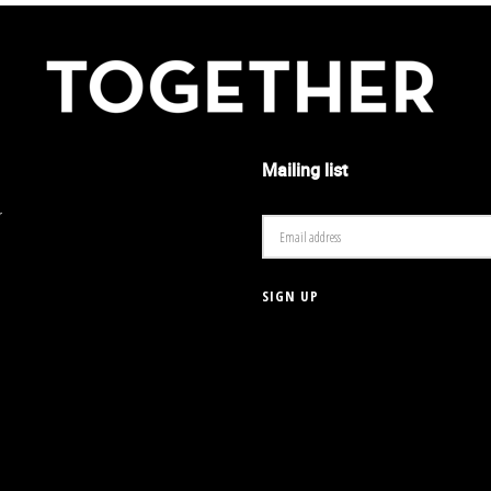
Mailing list
r