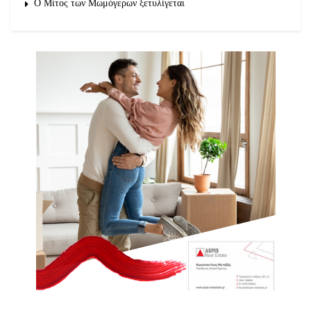
O Μίτος των Μωμόγερων ξετυλίγεται