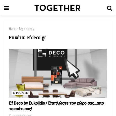
Home
Tag
efdeco.gr
Ετικέτα:
efdeco.gr
E-PSONISE
Ef Deco by Eukolidis / Eπιπλώστε τον χώρο σας…απο
το σπίτι σας!
1 Δεκεμβρίου 2020