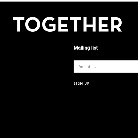
Mailing list
r