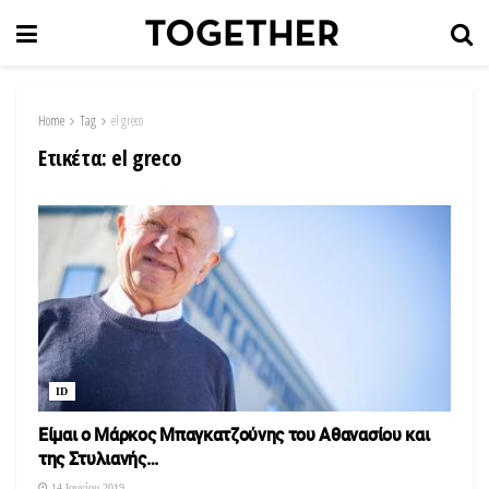
Home
Tag
el greco
Ετικέτα:
el greco
ID
Είμαι ο Μάρκος Μπαγκατζούνης του Αθανασίου και
της Στυλιανής…
14 Ιουνίου 2019