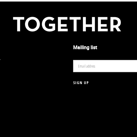
Mailing list
r