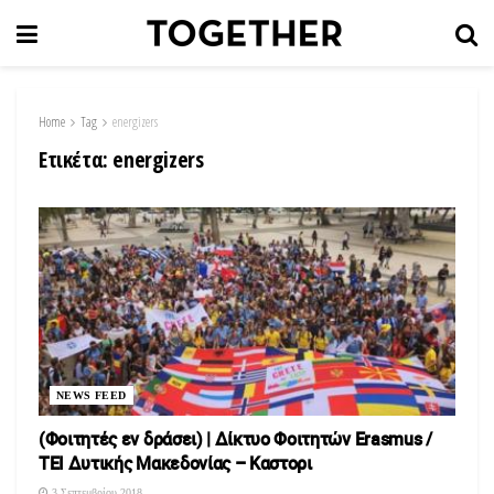
Home
Tag
energizers
Ετικέτα:
energizers
NEWS FEED
(Φοιτητές εν δράσει) | Δίκτυο Φοιτητών Erasmus /
TEI Δυτικής Μακεδονίας – Καστορι
3 Σεπτεμβρίου 2018