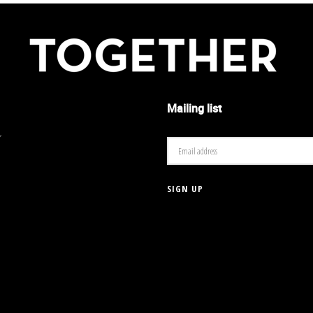
Mailing list
r