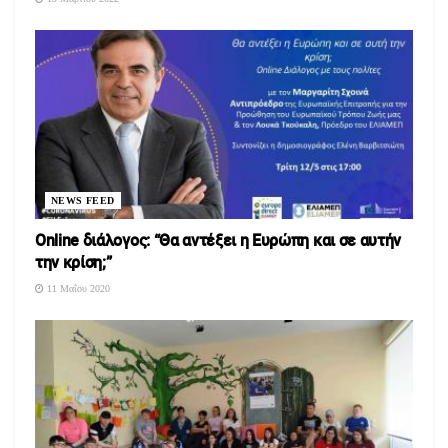
NEWS FEED
Οnline διάλογος: “Θα αντέξει η Ευρώπη και σε αυτήν
την κρίση;”
11 Μαΐου 2020