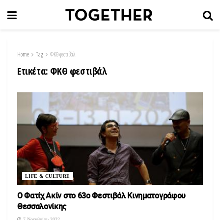
Home
Tag
ΦΚΘ φεστιβάλ
Ετικέτα:
ΦΚΘ φεστιβάλ
LIFE & CULTURE
O Φατίχ Ακίν στο 63ο Φεστιβάλ Κινηματογράφου
Θεσσαλονίκης
7 Νοεμβρίου 2022