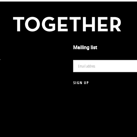
Mailing list
r