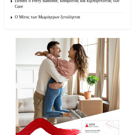
Πέθανε ο Perry Bamonte, κιθαρίστας και κιμπορντίστας των
Cure
O Μίτος των Μωμόγερων ξετυλίγεται