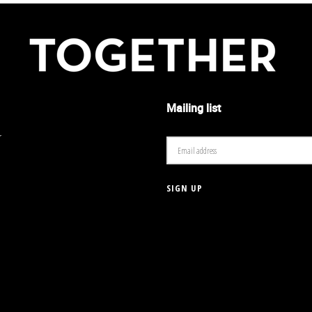
Mailing list
r