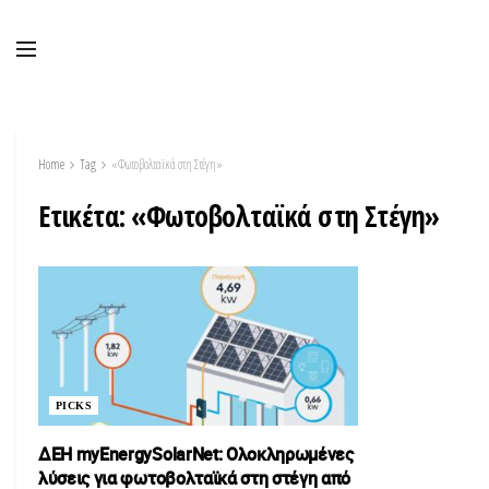
Home
Tag
«Φωτοβολταϊκά στη Στέγη»
Ετικέτα:
«Φωτοβολταϊκά στη Στέγη»
PICKS
ΔΕΗ myEnergySolarNet: Ολοκληρωμένες
λύσεις για φωτοβολταϊκά στη στέγη από