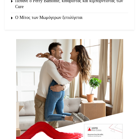
Πέθανε ο Perry Bamonte, κιθαρίστας και κιμπορντίστας των
Cure
O Μίτος των Μωμόγερων ξετυλίγεται