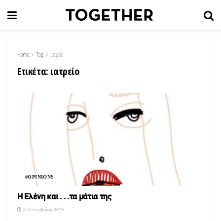
Home
Tag
ιατρείο
Ετικέτα:
ιατρείο
#OPINIONS
Η Ελένη και . . .τα μάτια της
3 Σεπτεμβρίου 2018