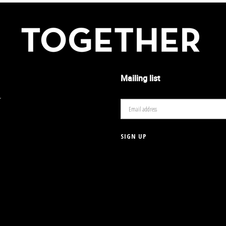
Mailing list
r