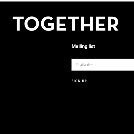
Mailing list
r