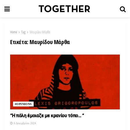
Home
Tag
Μαυρίδου Μάρθα
Ετικέτα:
Μαυρίδου Μάρθα
#OPINIONS
“Η πόλη έμοιαζε με κρανίου τόπο… “
6 Δεκεμβρίου 2024