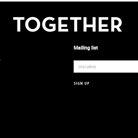
Mailing list
r