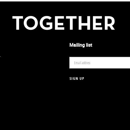
Mailing list
r