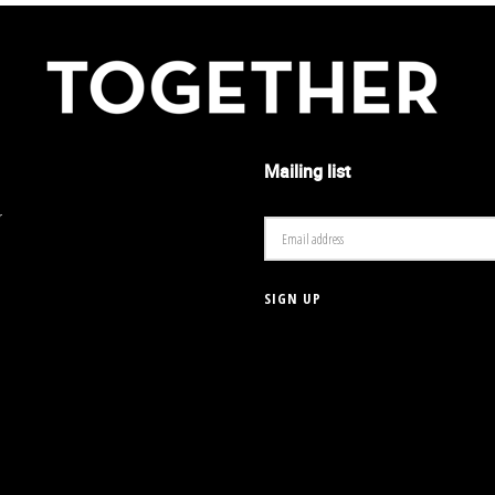
Mailing list
r