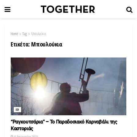
Home
Tag
Μπουλούκια
Ετικέτα:
Μπουλούκια
ID
“Ραγκουτσάρια” – Το Παραδοσιακό Καρναβάλι της
Καστοριάς
6 Ιανουαρίου 2025